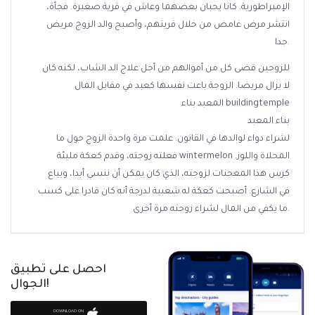
الإمبراطورية. كانا يحبان بعضهما وعاش في قرية صغيرة. فجأة،
انتشر مرض غامض من خلال قريتهم، وأصبح والد الزوج مريض
جدا.
للزوجين قضى كل من أموالهم من أجل علاج الد الشاب، لكنه كان
لا يزال مريضا. الزوجة باعت نفسها كعبد في مقابل المال
المعبد بناء buildingtemple
بناء المعبد
لشراء دواء لوالدها في القانون. علمت مرة واحدة الزوج حول ما
فعلته زوجته، وقدم كعكة مليئة wintermelon المحلاة واللوز.
كرس هذا المعجنات لزوجته، الذي كان يمكن أن ننسى أبدا، ويباع
في الشارع. أصبحت كعكة له شعبية لدرجة أنه كان قادرا على كسب
ما يكفي من المال لشراء زوجته مرة أخرى.
احصل على تطبيق
الجوال!
DOWNLOAD ON