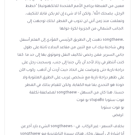
معين من الغبطة برنامج الأمم المتحدة للالكهنوتية) "خطط
الرجل، يضحك الله"، ولكن أنا لا شيء إن لم يكن قابلا للتكيف،
وتعلمت منذ زمن أنني لن تذوب في المطر، لذلك توجهت إلى
الجانب الشمالي من الجزيرة لكزة حولها.
ذهبت إلى الطريق الرئيسي المؤدي إلى العلم أسفل songthaew،
وهي شاحنة بيك اب مع اثنين من مقاعد البدلاء ثابتة على طول
جانبي السرير. فمن رخص تكاليف النقل وموثوق بها إلى حد ما. كما
كنت أنتظر في رذاذ لأحد أن يأتي جنبا إلى جنب، وسحبت رجل على
دراجة نارية حتى وعرضت على اتخاذ حيث أردت أن أذهب. ركوب الآن
على ظهر دراجة نارية مع شخص غريب على الطرق الملتوية ولا
خوذة هو التحدي بما فيه الكفاية، ولكن للقيام بذلك في المطر
لمضاعفة تكلفة songthaew - حسنا، هذا كان من السهل
بو فوت stupaBo فوت ستوبا
بو فوت ستوبا
لرفض.
الشيء بارد آخر عن songthaews - بخلاف السعر - غير الركاب. في
songthaew أنا إشارة إلى أسفل وكان هناك سيدة التايلاندية مع