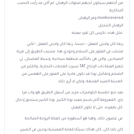
من أجلهم سيكون لديهم صلوات الرهبان. لم أكن قد رأيت النصب
التذكارية
وقر الرهبان monksrevered
الرهبان التبجيل
مثل هذه، تكرس كل لفرد بعينه.
ربما كان ولايتي للعقل - حسنا، ربما كان ولايتي للعقل - لكني
فشلت في العثور على السلام وجودي هنا. مشيت الطريق إلى قرية
الصيادين، والتي هي بالتأكيد منطقة سياحية. وسط القضبان، تي
شيرت المحلات التجارية، والكثير من TAT تتميز الفيلة ذات الإنتاج
الضخم وتماثيل بوذا قد تكون قادرة على العثور على الهمس من
المدينة الصيد القديمة، ولكن لا أرى ذلك.
بعد نحو خمسة كيلومترات مزيد من أسفل الطريق هو وات فرا
ياي، المعروفة أكثر باسم معبد بوذا الكبير. بوذا الكبير يستحق إدخال
كل بمفرده، حتى لا تكون المقبل.
في غضون ذلك، وهنا هو أسطورة من كعكة الزوجة الصالحة:
كان ياما كان، كان هناك سيئة للغاية المعيشة زوجين في الصين