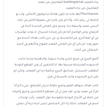
التفاصيل من معبد buildingdetail بناء المعبد
التفاصيل من بناء المعبد
أنها عادة ما تكون هادئة جدا وقبول الأماكن. وات بو Phuttharem
الخلط لي، رغم ذلك، وأنا لم يكن قادرا على معرفة الكثير عن ذلك.
أسس معبد واسعة جدا، ويبدو مثل المباني الجديدة آخذة في
الارتفاع. ومن الواضح أنه لم يكن إعداده للسياح، لا توجد مؤشرات
في أي لغة أخرى غير التايلاندية، و، في حين كانت هناك أجنحة مع
صور بوذا، لم تكن أي من المباني المعبد مفتوح وكأنهم في الجزء
الشمالي من البلاد.
أضع التبرع في مربع لبلدي ولادة سنويا، والدهشة عندما جاءت
الانشوده المسجلة مسبقا بها. انا التخمين أن وزن القطع النقدية
انطلقت التسجيل. صناديق التبرع شائعة جدا في المعابد، ولكن لم
يكن لدي الانشوده واحد بالنسبة لي قبل
كانت هناك شواهد القبور وضع بطانة جدران المجمع، شيء آخر أنا
لم أر في معبد بوذي. لقد قيل لي أن معظم التايلانديين وحرق والرماد
من خلط في الأبراج البوذية ملموسة حول المعبد. رأيت لويحات
اسم في المعابد، لذلك إذا كان الشخص ليس لديه ذرية أن نصلي