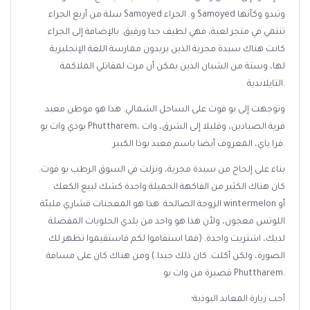
سلة من أربع الجراء Samoyed و. الجراء Samoyed وتبدو وكأنها
تنتمي في متجر لعبة، فهي لطيف جدا ورقيق. بالإضافة إلى الجراء
كانت هناك سيدة مجرية الذين يريدون ممارسة اللغة الإنجليزية
لها، وستة من الشبان الذين يمكن أن مرت لمقاتلي الملاكمة
التايلاندية.
وتوجهت إلى بو فوت على الساحل الشمالي. هذا هو موطن معبد
بوذي وات بو Phuttharem، قرية الصيادين، وقليلا إلى الشرق، وات
فرا ياي، المعروف أيضا باسم معبد بوذا الكبير.
بناء على إلحاح من سيدة مجرية، ونزلت في السوق الرطب بو فوت.
كان هناك الكثير من الفاكهة الجميلة واحدة كشك لبيع الكعك
الزوجة الصالحة. هذا هو المعجنات قشاري مليئة wintermelon أو
اللوتس معجون، ولأن هذا هو واحد من بلدي الحلويات المفضلة
لديك، اشتريت واحدة. (فما استقاموا لكم فاستقيموا تظهر لك
الصورة، ولكن أكلت. كان ذلك جيدا.) ومن هناك كان على مسافة
قصيرة من وات بو Phuttharem.
أحب زيارة المعابد البوذية؛