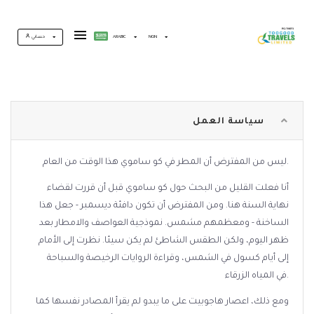
NGN
ARABIC
حسابي
سياسة العمل
ليس من المفترض أن المطر في كو ساموي هذا الوقت من العام.
أنا فعلت القليل من البحث حول كو ساموي قبل أن قررت لقضاء
نهاية السنة هنا. ومن المفترض أن تكون دافئة ديسمبر - جعل هذا
الساخنة - ومعظمهم مشمس. نموذجية العواصف والامطار بعد
ظهر اليوم، ولكن الطقس الشاطئ لم يكن سيئا. نظرت إلى الأمام
إلى أيام كسول في الشمس، وقراءة الروايات الرخيصة والسباحة
في المياه الزرقاء.
ومع ذلك، اعصار هاجوبيت على ما يبدو لم يقرأ المصادر نفسها كما