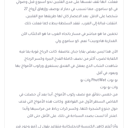
فعلت. انها تقف نفسها على مدى الفلبين نحو أسبوع قبل وصولي
في كو ساموي، مما تسبب في دمار لا يوصف وإزهاق أرواح 27
شخصا على الاقل. بعد الاعصار كان لها طريقها مع الفلبين،
انتقلت قبالة إلى الغرب، تفقد السلطة ببطء كما فعلت ذلك.
تخمين ما هو مباشر في مسار باتجاه الغرب ما هو الاكتئاب الآن
المدارية هاجوبيت؟ نعم، كو ساموي ولي.
الآن هذا ليس بعض بقايا جبان عاصفة. كانت الرياح قوية بما فيه
الكفاية لضرب أكثر من نصف كاملة القدح البيرة وكسر الزجاج.
شاهدت الشاب الذي يعمل في الفندق يستغرق وركوب الأمواج بها
ويعود في أقل
وات بو PhutWat بو بوت
وات بو بوت
من خمس دقائق مع نصف ركوب الأمواج، أبدا بعد أن حصلت في
الماضي السطر الأول من القواطع. وكانت هذه الأمواج التي قذف
حول جذوع الشجرة كلها، وكسر كرات رباط من مراسيها وأبدا
اعتذر. أنا لست بصدد السباحة في ذلك. على الأقل حتى الآن.
وأنا أعلم كاهن الكنيسة الانجليكانية متقاعد يقول لي (مع وجود قدر