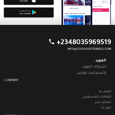
APP STORE
DOWNLOAD ON
PLAY MARKET
phone
+2348035969519
INFO@TOOGOODTRAVELS.COM
المورد
اشتراك المورد
إكسترانيت لوجين
COMPANY
اتصل بنا
الثقافات المستقلين
نصائح حجز
حول بنا