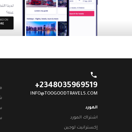
عنه؟
AD ON
ORE
phone
+2348035969519
م
INFO@TOOGOODTRAVELS.COM
ش
المورد
س
اشتراك المورد
س
إكسترانيت لوجين