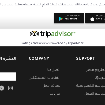
DOWNLOAD ON
DOWNLO
PLAY MARKET
APP ST
Ratings and Reviews Powered by TripAdvisor
النشرة ال
COMPANY
SUPPORT
طروح مصر
اتصل بنا
ركاؤنا
الثقافات المستقلين
ياسة الخصوصية
نصائح حجز
ياسة العمل
حول بنا