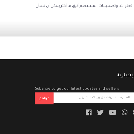
لدينا التطبيق لديه كل احتياجاتك الحجز غطت: قنوات الدفع الآمنة، سهلة عملية الحجز من 4 خطوات، وتصميمات المستخدم أنيق ما أكثر يمكن أن تسأل
إخبارية
Subsribe to get our latest updates and oeffers
موافق