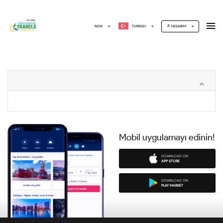
NGN
TURKISH
HESABIM
Mobil uygulamayı edinin!
DOWNLOAD ON
APP STORE
DOWNLOAD ON
PLAY MARKET