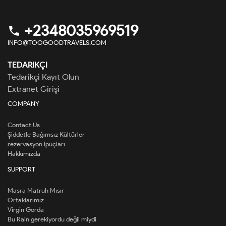
+2348035969519
phone
INFO@TOOGOODTRAVELS.COM
TEDARIKÇI
Tedarikçi Kayıt Olun
Extranet Girişi
COMPANY
Contact Us
Şiddetle Bağımsız Kültürler
rezervasyon İpuçları
Hakkımızda
SUPPORT
Masra Matruh Mısır
Ortaklarımız
Virgin Gorda
Bu Rain gerekiyordu değil miydi