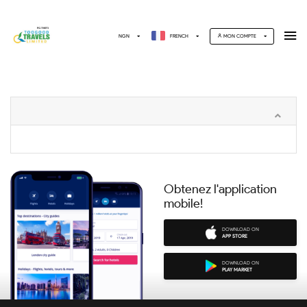
NGN
FRENCH
MON COMPTE
Obtenez l'application
mobile!
DOWNLOAD ON
APP STORE
DOWNLOAD ON
PLAY MARKET