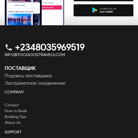
DOWNLOAD ON
PLAY MARKET
+2348035969519
phone
INFO@TOOGOODTRAVELS.COM
ПОСТАВЩИК
Подпись поставщика
Экстранетное соединение
COMPANY
Contact
How to Book
Booking Tips
About Us
SUPPORT