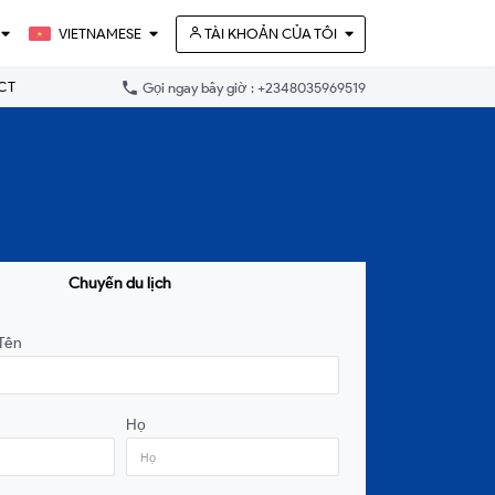
VIETNAMESE
TÀI KHOẢN CỦA TÔI
phone
CT
Gọi ngay bây giờ : +2348035969519
Chuyến du lịch
Tên
Họ