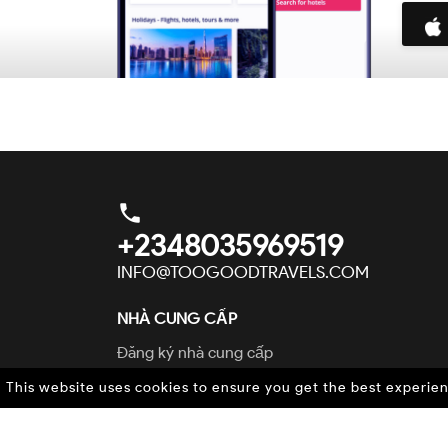
phone
+2348035969519
INFO@TOOGOODTRAVELS.COM
NHÀ CUNG CẤP
Đăng ký nhà cung cấp
Đăng nhập Extranet
This website uses cookies to ensure you get the best experie