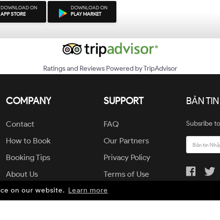
DOWNLOAD ON
DOWNLOAD ON
APP STORE
PLAY MARKET
Ratings and Reviews Powered by TripAdvisor
COMPANY
SUPPORT
BẢN TIN
Contact
FAQ
Subsribe to
How to Book
Our Partners
Booking Tips
Privacy Policy
About Us
Terms of Use
nce on our website.
Learn more
Powered by
PHPTRAVELS