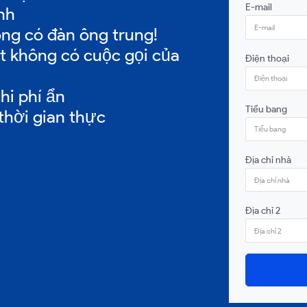
E-mail
nh
ông có đàn ông trung!
ết không có cuộc gọi của
Điện thoại
hi phí ẩn
Tiểu bang
thời gian thực
Địa chỉ nhà
Địa chỉ 2