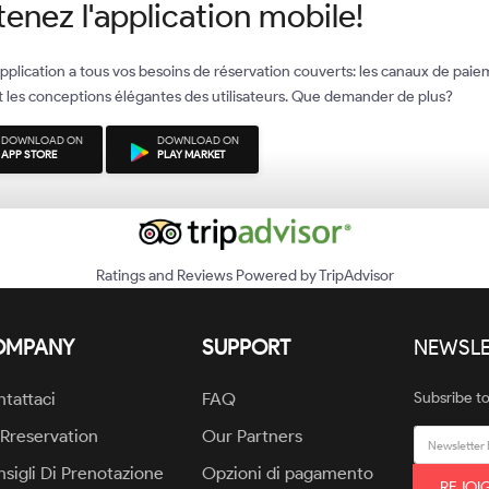
enez l'application mobile!
pplication a tous vos besoins de réservation couverts: les canaux de paie
et les conceptions élégantes des utilisateurs. Que demander de plus?
DOWNLOAD ON
DOWNLOAD ON
APP STORE
PLAY MARKET
Ratings and Reviews Powered by TripAdvisor
OMPANY
SUPPORT
NEWSLE
tattaci
FAQ
Subsribe to
 Rreservation
Our Partners
sigli Di Prenotazione
Opzioni di pagamento
REJOI