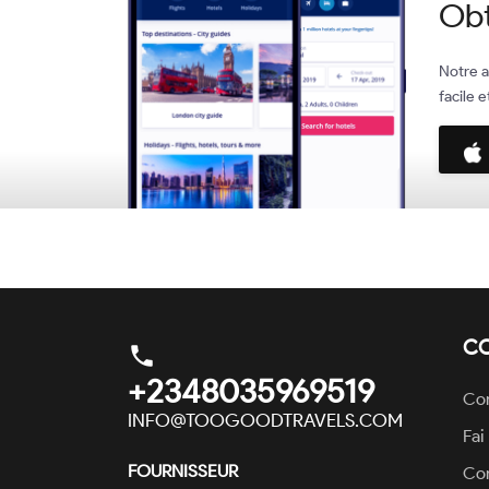
Obt
Notre a
facile 
C
phone
+2348035969519
Con
INFO@TOOGOODTRAVELS.COM
Fai
FOURNISSEUR
Con