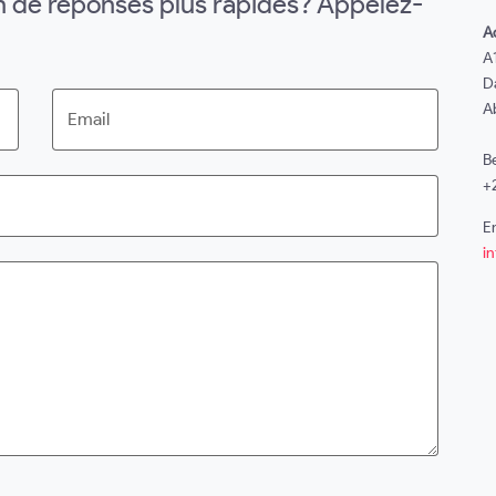
in de réponses plus rapides? Appelez-
A
A1
D
Ab
Email
B
+
E
i