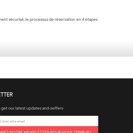
ment sécurisé, le processus de réservation en 4 étapes
TTER
 get our latest updates and oeffers
GNEZ NOTRE NEWSLETTER POUR VOUS TENIR AU