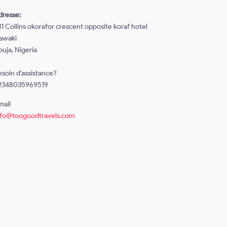
dresse:
1 Collins okorafor crescent opposite koraf hotel
awaki
uja, Nigeria
esoin d'assistance?
2348035969519
mail
nfo@toogoodtravels.com