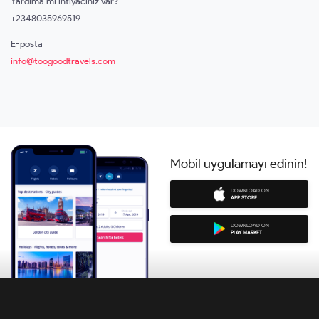
Yardıma mı ihtiyacınız var?
+2348035969519
E-posta
info@toogoodtravels.com
Mobil uygulamayı edinin!
DOWNLOAD ON
APP STORE
DOWNLOAD ON
PLAY MARKET