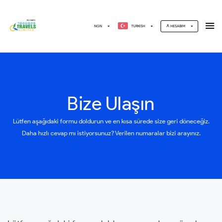
NGN
TURKISH
HESABIM
Bize Ulaşın
Lütfen aşağıdaki formu doldurun ve en kısa sürede size geri döneceğiz.
Daha hızlı cevap mı istiyorsunuz? Verilen numaralar bizi arayınız.