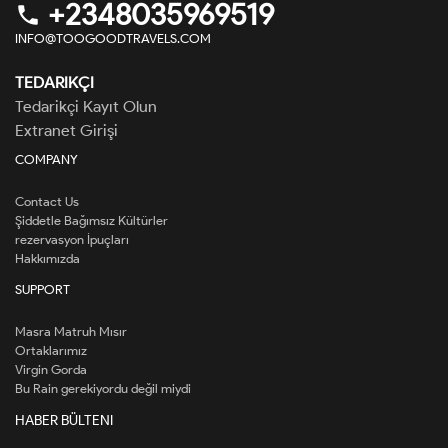
+2348035969519
phone
INFO@TOOGOODTRAVELS.COM
TEDARIKÇI
Tedarikçi Kayıt Olun
Extranet Girişi
COMPANY
Contact Us
Şiddetle Bağımsız Kültürler
rezervasyon İpuçları
Hakkımızda
SUPPORT
Masra Matruh Mısır
Ortaklarımız
Virgin Gorda
Bu Rain gerekiyordu değil miydi
HABER BÜLTENI